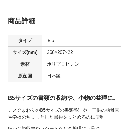
商品詳細
タイプ
Ｂ5
サイズ(mm)
268×207×22
素材
ポリプロピレン
原産国
日本製
ホワイト
162円(税込)
B5サイズの書類の収納や、小物の整理に。
ブラック
162円(税込)
デスクまわりのB5サイズの書類整理や、子供の幼稚園
や学校のちょっとした書類をまとめるのに便利。
細かな領収書やレシートなどの整理にも最適。