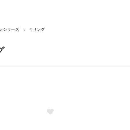
レシリーズ
４リング
グ