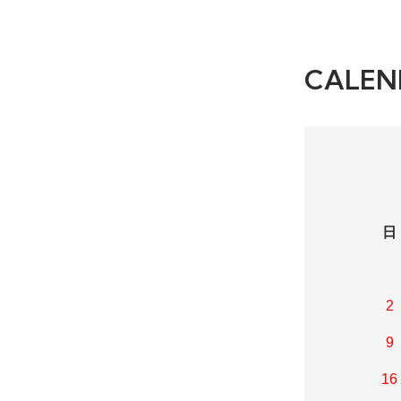
CALEN
日
2
9
16