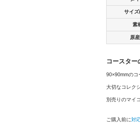
サイズ(
素
原産
コースター
90×90mm
大切なコレク
別売りのマイ
ご購入前に
対