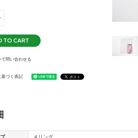
D TO CART
いて問い合わせる
に基づく表記
細
プ
４リング